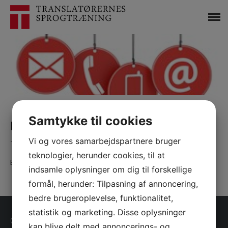
Samtykke til cookies
KONTAKT/ CONTACT
Vi og vores samarbejdspartnere bruger
Telefon/ Telephone: +45 45 88 76 70/+45 30 29 67 33
teknologier, herunder cookies, til at
Email:
info@sprogtraening.com
indsamle oplysninger om dig til forskellige
formål, herunder: Tilpasning af annoncering,
bedre brugeroplevelse, funktionalitet,
statistik og marketing. Disse oplysninger
OM OS
kan blive delt med annoncerings- og