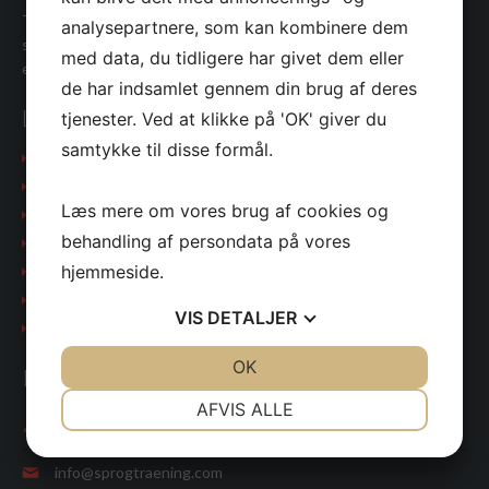
Translatørernes Sprogtræning udbyder professionel
analysepartnere, som kan kombinere dem
sprogtræning for enkeltpersoner og grupper, der ønsker en
med data, du tidligere har givet dem eller
effektiv og jobrelevant undervisning.
de har indsamlet gennem din brug af deres
LINKS
tjenester. Ved at klikke på 'OK' giver du
samtykke til disse formål.
Kurser i Danmark
Kurser i udlandet
Læs mere om vores brug af cookies og
Sprogtest
behandling af persondata på vores
Om os
In English
hjemmeside.
Cookies
VIS
DETALJER
Persondatapolitik
JA
NEJ
OK
JA
NEJ
KONTAKT
NØDVENDIGE
PRÆFERENCER
AFVIS ALLE
+45 4588 7670
JA
NEJ
JA
NEJ
info@sprogtraening.com
MARKETING
STATISTIK