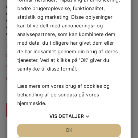
Rådgivning ved kursusvalg
bedre brugeroplevelse, funktionalitet,
Formidling af særlige ønsker
statistik og marketing. Disse oplysninger
Booking af sprogkurset
kan blive delt med annoncerings- og
Velkomstpakke med alle oplysninger
analysepartnere, som kan kombinere dem
Kursusrapport
med data, du tidligere har givet dem eller
FIND DIT KURSUS HER:
de har indsamlet gennem din brug af deres
Sprogkurser i England
tjenester. Ved at klikke på 'OK' giver du
Sprogkurser i andre lande
samtykke til disse formål.
Blended Learning
Læs mere om vores brug af cookies og
VIL DU VIDE MERE?
behandling af persondata på vores
hjemmeside.
KONTAKT
VIS
DETALJER
JA
NEJ
OK
JA
NEJ