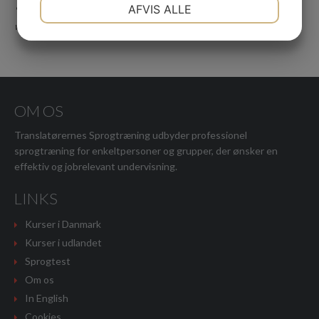
NØDVENDIGE
PRÆFERENCER
AFVIS ALLE
"The course was well prepared, the teachers were really good
with professional and financial backgrounds,"
JA
NEJ
JA
NEJ
MARKETING
STATISTIK
OM OS
Translatørernes Sprogtræning udbyder professionel
sprogtræning for enkeltpersoner og grupper, der ønsker en
effektiv og jobrelevant undervisning.
LINKS
Kurser i Danmark
Kurser i udlandet
Sprogtest
Om os
In English
Cookies